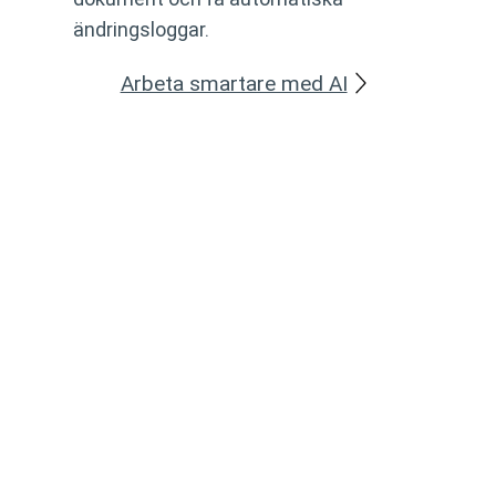
ändringsloggar.
Arbeta smartare med AI
Saknar du något?
Tack vare flexibiliteten i Add kan vi anpassa innehåll,
arbetsflöden och funktioner utifrån era arbetssätt och
behov. Tillsammans hittar vi en lösning som passar er
verksamhet. Har ni frågor eller funderar på ett nytt
tillval är ni alltid välkomna att kontakta er
projektledare.